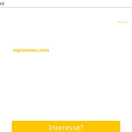
nl
Deze domeinnaam is te koop!
aipronews.com
is professioneel, herkenbaar en
krachtig. Ideaal voor een merk, bedrijf of
persoonlijk project met ambitie.
Makkelijk te onthouden
Direct inzetbaar
Klaar voor groei
Mis deze kans niet en neem nu contact op!
Interesse?