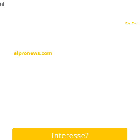
nl
Deze domeinnaam is te koop!
aipronews.com
is professioneel, herkenbaar en
krachtig. Ideaal voor een merk, bedrijf of
persoonlijk project met ambitie.
Makkelijk te onthouden
Direct inzetbaar
Klaar voor groei
Mis deze kans niet en neem nu contact op!
Interesse?